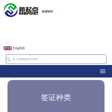
English
Toggl
navig
签证种类