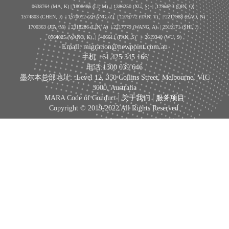
0638764 (MA, K) |
1808486 (LI, M)
| 1386250
(XU, S)
| 1796643
(QIN, Q)
1574803 (CHEN, J) | 1570012 (ZHANG, Z) | 1279772 (TAN, T) | 2217988 (BAO, N)
1700363 (JIA, M) | 2318286 (LIN, A) | 2217779 (WANG, A) | 2519171 (SHI, J)
0964025 (WANG, K) | 1466611 (PAN, S)
|
2619340 (WU, S)
Email: migration@newpoint.com.au
手机:+61 425 345 166
电话:1300 039 646
墨尔本总部地址: :Level 12, 350 Collins Street, Melbourne, VIC
3000, Australia
MARA Code of Conduct |
关于我们
|
服务项目
Copyright © 2019-2022 All Rights Reserved.