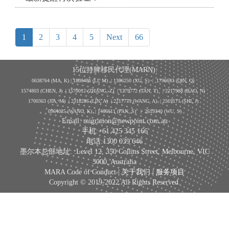
1
2
3
4
5
Next
66
15位持牌移民代理(MARN):
0638764 (MA, K) |
1808486 (LI, M)
| 1386250
(XU, S)
| 1796643
(QIN, Q)
1574803 (CHEN, J) | 1570012 (ZHANG, Z) | 1279772 (TAN, T) | 2217988 (BAO, N)
1700363 (JIA, M) | 2318286 (LIN, A) | 2217779 (WANG, A) | 2519171 (SHI, J)
0964025 (WANG, K) | 1466611 (PAN, S)
|
2619340 (WU, S)
Email: migration@newpoint.com.au
手机:+61 425 345 166
电话:1300 039 646
墨尔本总部地址: :Level 12, 350 Collins Street, Melbourne, VIC
3000, Australia
MARA Code of Conduct |
关于我们
|
服务项目
Copyright © 2019-2022 All Rights Reserved.