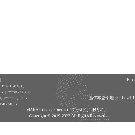
:
Emai
| 1796643
(QIN, Q)
, T) | 2217988 (BAO, N)
墨尔本总部地址: :Level 12, 350
A) | 2519171 (SHI, J)
9340 (WU, S)
MARA Code of Conduct |
关于我们
|
服务项目
Copyright © 2019-2022 All Rights Reserved.