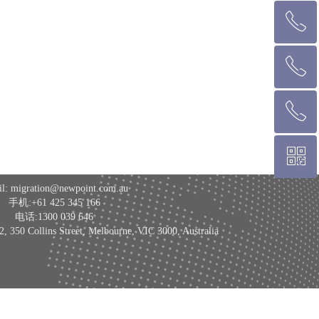
ꂅ
回到顶部
ꂅ
墨尔本热线 1300 039 646
ꂅ
悉 尼 热线 02 9282 9836
ꀥ
布里斯班热线 0426 456 158
l: migration@newpoint.com.au
微信二维码
手机:+61 425 345 166
电话:1300 039 646
 Collins Street, Melbourne, VIC 3000, Australia