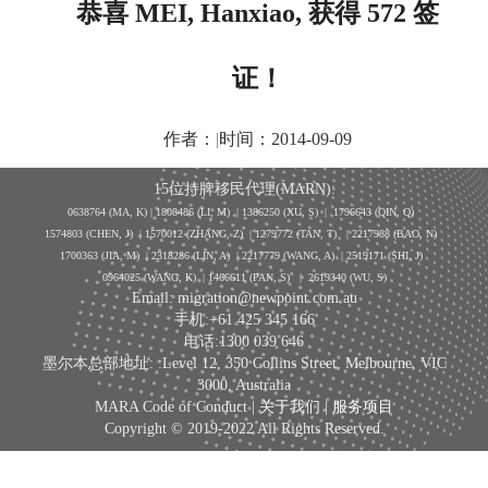
恭喜 MEI, Hanxiao, 获得 572 签
证！
作者：
|
时间：2014-09-09
15位持牌移民代理(MARN):
0638764 (MA, K) |
1808486 (LI, M)
| 1386250
(XU, S)
| 1796643
(QIN, Q)
1574803 (CHEN, J) | 1570012 (ZHANG, Z) | 1279772 (TAN, T) | 2217988 (BAO, N)
1700363 (JIA, M) | 2318286 (LIN, A) | 2217779 (WANG, A) | 2519171 (SHI, J)
0964025 (WANG, K) | 1466611 (PAN, S)
|
2619340 (WU, S)
Email: migration@newpoint.com.au
手机:+61 425 345 166
电话:1300 039 646
墨尔本总部地址: :Level 12, 350 Collins Street, Melbourne, VIC
3000, Australia
MARA Code of Conduct |
关于我们
|
服务项目
Copyright © 2019-2022 All Rights Reserved.