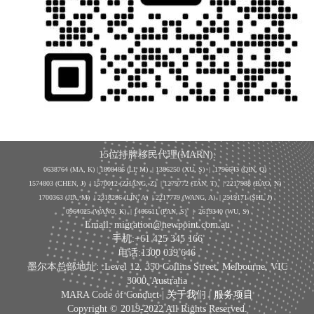
15位持牌移民代理(MARN):
0638764 (MA, K) |
1808486 (LI, M)
| 1386250
(XU, S)
| 1796643
(QIN, Q)
1574803 (CHEN, J) | 1570012 (ZHANG, Z) | 1279772 (TAN, T) | 2217988 (BAO, N)
1700363 (JIA, M) | 2318286 (LIN, A) | 2217779 (WANG, A) | 2519171 (SHI, J)
0964025 (WANG, K) | 1466611 (PAN, S)
|
2619340 (WU, S)
Email: migration@newpoint.com.au
手机:+61 425 345 166
电话:1300 039 646
墨尔本总部地址: :Level 12, 350 Collins Street, Melbourne, VIC
3000, Australia
MARA Code of Conduct |
关于我们
|
服务项目
Copyright © 2019-2022 All Rights Reserved.