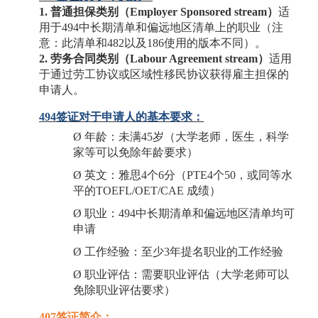
1. 普通担保类别（Employer Sponsored stream）
适
用于
494中长期清单和偏远地区清单上的职业（注
意：此清单和482以及186使用的版本不同）。
2. 劳务合同类别（Labour Agreement stream）
适用
于通过劳工协议或区域性移民协议获得雇主担保的
申请人。
494签证对于申请人的基本要求：
Ø
年龄：未满
45岁（大学老师，医生，科学
家等可以免除年龄要求）
Ø
英文：雅思
4个6分（PTE4个50，或同等水
平的TOEFL/OET/CAE 成绩）
Ø
职业：
494中长期清单和偏远地区清单均可
申请
Ø
工作经验：至少
3年提名职业的工作经验
Ø
职业评估：需要职业评估（大学老师可以
免除职业评估要求）
407签证简介：