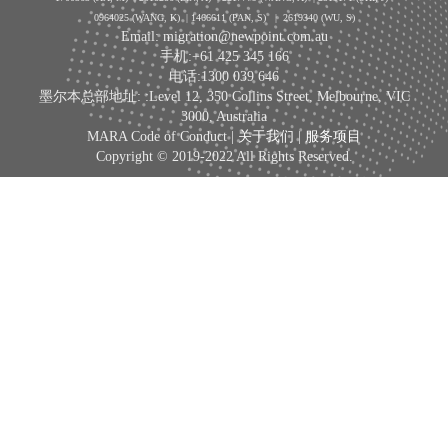
0964025 (WANG, K) | 1466611 (PAN, S)
|
2619340 (WU, S)
Email: migration@newpoint.com.au
手机:+61 425 345 166
电话:1300 039 646
墨尔本总部地址: :Level 12, 350 Collins Street, Melbourne, VIC
3000, Australia
MARA Code of Conduct |
关于我们
|
服务项目
Copyright © 2019-2022 All Rights Reserved.