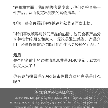
“在价格方面，我们的顾客是专家，他们会检查每一
件产品，从而制定出完美的购物清单。”
她说，很高兴看到许多以往的获奖者再次上榜。
“ 我们喜欢顾客对我们产品的热情，他们会将产品分
享并推荐给朋友和家人，无论是通过菜谱、产品窍
门，还是仅仅是宣传能让他们生活更轻松的产品。”
最后
整个排名前十的购物清单总共是34.40澳元，感觉可
以买买买了！
你有参与投票吗？Aldi超市你最喜欢的商品是什么
呢？
15位持牌移民代理(MARN):
0638764 (MA, K) |
1808486 (LI, M)
| 1386250
(XU, S)
| 1796643
(QIN, Q)
1574803 (CHEN, J) | 1570012 (ZHANG, Z) | 1279772 (TAN, T) | 2217988 (BAO, N)
1700363 (JIA, M) | 2318286 (LIN, A) | 2217779 (WANG, A) | 2519171 (SHI, J)