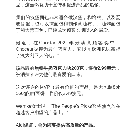
品，这当然有助于宣传和促进产品的热销。
我们的汉堡面包非常适合做汉堡，和培根、以及蛋
卷搭配，也可以抹面包和制作黄油布丁、油炸面包
丁和大蒜面包，已经成为顾客长期以来的最爱。
最近，在Canstar 2021年最满意顾客奖中，
Choceur被评为最佳巧克力。它以其欧洲风味赢得
了澳大利亚人的心。”
该品牌的
焦糖牛奶巧克力块200克，售价2.99澳元，
被消费者评为他们最喜爱的口味。
这次评选的MVP（最有价值的产品）是大包装8pk
560g的白面饼，售价仅3.49澳元。
Warnke女士说：“The People’s Picks奖将焦点放在
超越客户期望的产品上。”
Aldi保证，
会为顾客提供高质量的产品。