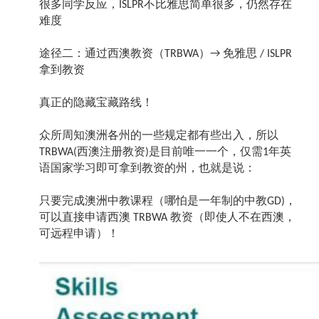
很多同学反应，
不比雅思简单很多，仍然存在
ISLPR
难度
途径二：通过西澳教资（
）
免雅思
TRBWA
→
/ ISLPR
拿到教资
真正的隐藏宝藏路线！
众所周知澳洲各州的一些规定都有些出入，所以
西澳注册教资
是目前唯一一个，仅需
年英
TRBWA(
)
1
语国家学习即可拿到教资的州，也就是说：
只要完成澳洲中教课程（哪怕是一年制的中教
，
GD)
可以直接申请西澳
教资（即使人不在西澳，
TRBWA
可远程申请）！