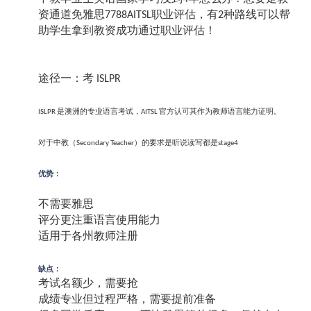
资通道免雅思
职业评估，有
种路线可以帮
7788AITSL
2
助学生拿到教资成功通过职业评估！
途径一：考
ISLPR
是澳洲的专业语言考试，
官方认可其作为教师语言能力证明。
ISLPR
AITSL
对于中教（
）的要求是听说读写都是
Secondary Teacher
stage4
优势：
不需要雅思
评分更注重语言使用能力
适用于各州教师注册
缺点：
考试名额少，需要抢
成绩专业但过程严格，需要提前准备