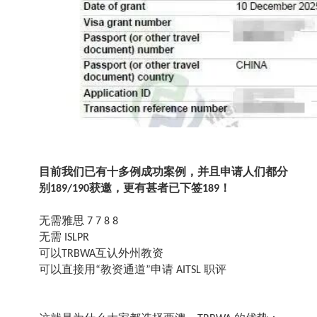
目前我们已有十多例成功案例，并且申请人们都分
别
获邀，更有甚者已下签
！
189/190
189
无需雅思
7 7 8 8
无需
ISLPR
可以
互认外州教资
TRBWA
可以直接用
教资通道
申请
职评
“
”
AITSL