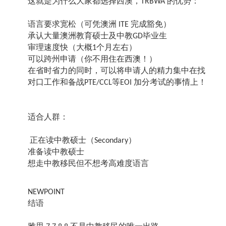
这就是为什么大家都选择西澳，
的优势：
TRBWA
语言要求宽松（可凭澳洲
完成豁免）
ITE
承认大量澳洲教育硕士及中教
毕业生
GD
审理速度快（大概
个月左右）
1
可以跨州申请（你不用住在西澳！）
在省时省力的同时，可以将申请人的精力集中在找
对口工作和备战
等
加分考试的事情上！
PTE/CCL
EOI
适合人群：
正在读中教硕士（
）
Secondary
准备读中教硕士
想走中教移民但不想考高难度语言
NEWPOINT
结语