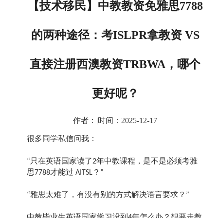
【技术移民】中教教资免雅思7788
的两种途径：考ISLPR拿教资 VS
直接注册西澳教资TRBWA，哪个
更好呢？
作者：
|
时间：2025-12-17
很多同学私信问我：
只在英语国家读了
年中教课程，是不是必须考雅
“
2
思
才能过
？
7788
AITSL
”
雅思太难了，有没有别的方式解决语言要求？
“
”
中教毕业生英语国家学习没到
年怎么办？想要走教
4