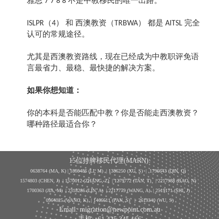
雅思
不是中教移民的唯一出路。
7 7 8 8
（
） 和 西澳教资（
） 都是
完全
ISLPR
4
TRBWA
AITSL
认可的常规途径。
尤其是西澳教资路线，现在已经成为中教职评免语
言最省力、最稳、最快捷的解决方案。
如果你想知道：
你的本科是否能匹配中教？你是否能走西澳教资？
哪种路径最适合你？
15位持牌移民代理(MARN):
0638764 (MA, K) |
1808486 (LI, M)
| 1386250
(XU, S)
| 1796643
(QIN, Q)
1574803 (CHEN, J) | 1570012 (ZHANG, Z) | 1279772 (TAN, T) | 2217988 (BAO, N)
1700363 (JIA, M) | 2318286 (LIN, A) | 2217779 (WANG, A) | 2519171 (SHI, J)
0964025 (WANG, K) | 1466611 (PAN, S)
|
2619340 (WU, S)
Email: migration@newpoint.com.au