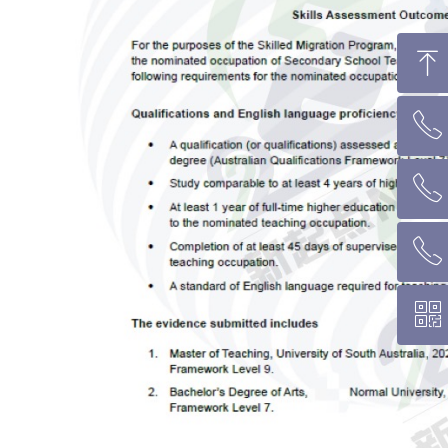
ꁸ
ꂅ
回到顶部
ꂅ
墨尔本热线 1300 039 646
ꂅ
悉 尼 热线 02 9282 9836
ꀥ
布里斯班热线 0426 456 158
微信二维码