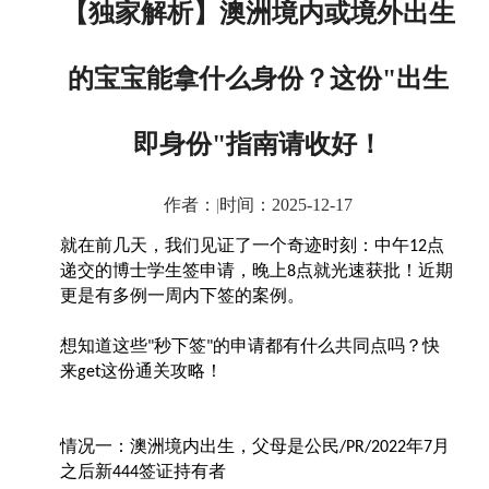
【独家解析】澳洲境内或境外出生
的宝宝能拿什么身份？这份"出生
即身份"指南请收好！
作者：
|
时间：2025-12-17
就在前几天，我们见证了一个奇迹时刻：中午
点
12
递交的博士学生签申请，晚上
点就光速获批！近期
8
更是有多例一周内下签的案例。
想知道这些
秒下签
的申请都有什么共同点吗？快
"
"
来
这份通关攻略！
get
情况一：澳洲境内出生，父母是公民
年
月
/PR/2022
7
之后新
签证持有者
444