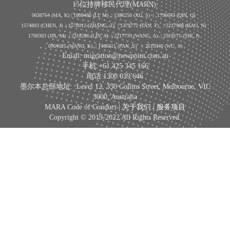
15位持牌移民代理(MARN):
0638764 (MA, K) |
1808486 (LI, M)
| 1386250
(XU, S)
| 1796643
(QIN, Q)
1574803 (CHEN, J) | 1570012 (ZHANG, Z) | 1279772 (TAN, T) | 2217988 (BAO, N)
1700363 (JIA, M) | 2318286 (LIN, A) | 2217779 (WANG, A) | 2519171 (SHI, J)
0964025 (WANG, K) | 1466611 (PAN, S)
|
2619340 (WU, S)
Email: migration@newpoint.com.au
手机:+61 425 345 166
电话:1300 039 646
墨尔本总部地址: :Level 12, 350 Collins Street, Melbourne, VIC
3000, Australia
MARA Code of Conduct |
关于我们
|
服务项目
Copyright © 2019-2022 All Rights Reserved.