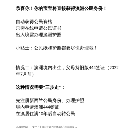
恭喜你！你的宝宝将直接获得澳洲公民身份！
自动获得公民资格
只需在线申请公民证书
出入境需办理澳洲护照
小贴士：公民纸和护照都要尽快办理哦！
情况二：澳洲境内出生，父母持旧版
签证（
444
2022
年
月前）
7
这种情况需要
三步走
：
"
"
先注册新西兰公民身份、办理护照
境内申请澳洲
签证
444
在澳居住满
年后自动转公民
10
温馨提醒：这个
十年计划
需要耐心等待呢～
"
"