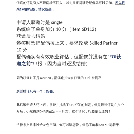
但真的还是有人不撞南墙不回头，以为只要是满分配偶就可以后加。
所以近
来
的拒签，情况就是：
190
申请人获邀时是
single
系统给了单身加分
分（
）
10
Item 6D112
获邀后去结婚
递签时想把配偶拉上来，要求改成
Skilled Partner
分
10
配偶确实有有效职业评估，但配偶并没有在
获
“EOI
邀之前
申报（因为当时还没结婚）
”
因为获邀时不是
，配偶也并未在获邀的
中被提及
married
EOI
所以结论只有一个：拒签。
此后该申请人还上诉，质疑并挑战了
拒签的判定，但是最终还是在八个
190
月后，仍然得到
的裁定
针对于这个情况，拒签是合理的！
DHA
——
法律条文从来没给灰色空间。你可以谈恋爱，但你不能和
对着干。
Sch 6D