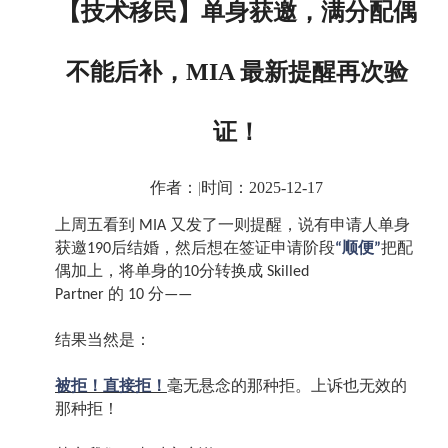
【技术移民】单身获邀，满分配偶
不能后补，MIA 最新提醒再次验
证！
作者：
|
时间：2025-12-17
上周五看到
又发了一则提醒，说有申请人单身
MIA
获邀
后结婚，然后想在签证申请阶段
顺便
把配
190
“
”
偶加上，将单身的
分转换成
10
Skilled
的
分
Partner
10
——
结果当然是：
被拒！直接拒！
毫无悬念的那种拒。上诉也无效的
那种拒！