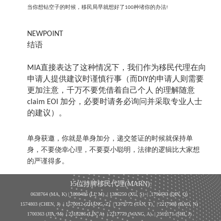
当你想钻空子的时候，移民局早就想好了
种堵你的办法
100
!
NEWPOINT
结语
直接表达了这种情况下，我们作为移民代理在向
MIA
申请人提供建议时谨慎行事（而
的申请人则需要
DIY
更加注意，千万不要凭借着自己个人 的理解随意
加分，必要时请务必询问并采取专业人士
claim EOI
的建议）。
单身获邀，你就是单身加分，递交签证的时候就保持单
身，不要侥幸心理，不要耍小聪明，法律的逻辑比大家想
的严谨得多。
15位持牌移民代理(MARN):
0638764 (MA, K) |
1808486 (LI, M)
| 1386250
(XU, S)
| 1796643
(QIN, Q)
1574803 (CHEN, J) | 1570012 (ZHANG, Z) | 1279772 (TAN, T) | 2217988 (BAO, N)
1700363 (JIA, M) | 2318286 (LIN, A) | 2217779 (WANG, A) | 2519171 (SHI, J)