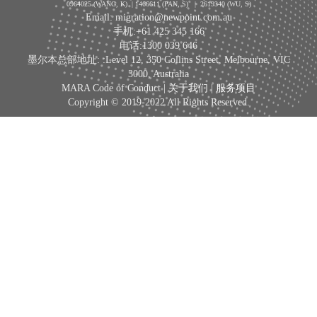
0964025 (WANG, K) | 1466611 (PAN, S)
|
2619340 (WU, S)
Email: migration@newpoint.com.au
手机:+61 425 345 166
电话:1300 039 646
墨尔本总部地址: :Level 12, 350 Collins Street, Melbourne, VIC
3000, Australia
MARA Code of Conduct |
关于我们
|
服务项目
Copyright © 2019-2022 All Rights Reserved.