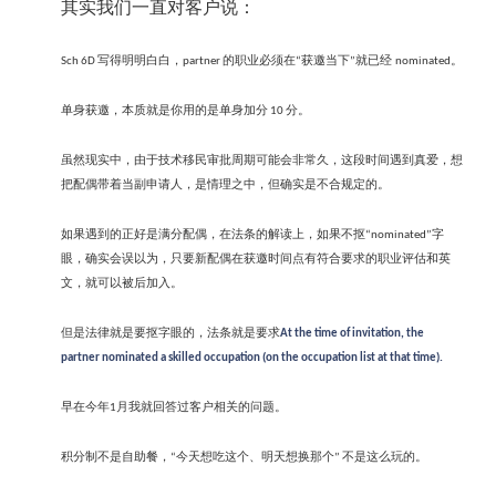
其实我们一直对客户说：
写得明明白白，
的职业必须在
获邀当下
就已经
。
Sch 6D
partner
“
”
nominated
单身获邀，本质就是你用的是单身加分
分。
10
虽然现实中，由于技术移民审批周期可能会非常久，这段时间遇到真爱，想
把配偶带着当副申请人，是情理之中，但确实是不合规定的。
如果遇到的正好是满分配偶，在法条的解读上，如果不抠
字
“nominated”
眼，确实会误以为，只要新配偶在获邀时间点有符合要求的职业评估和英
文，就可以被后加入。
但是法律就是要抠字眼的，法条就是要求
At the time of invitation, the
partner nominated a skilled occupation (on the occupation list at that time).
早在今年
月我就回答过客户相关的问题。
1
积分制不是自助餐，
今天想吃这个、明天想换那个
不是这么玩的。
“
”