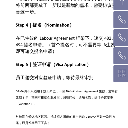
ꁸ
将前两部完成了，所以是新增的需求，需要协议变
更这一步。
ꂅ
回到顶部
｜提名（
）
Step 4
Nomination
ꂅ
墨尔本热线 1300 039 646
在已生效的
框架下，递交
Labour Agreement
482 /
提名申请。（首个提名时，可不需要等
生效
494
LA
即可递交提名申请）
ꂅ
悉 尼 热线 02 9282 9836
｜签证申请（
）
Step 5
Visa Application
ꀥ
布里斯班热线 0426 456 158
员工递交对应签证申请，等待最终审批
微信二维码
并不只适用于技工岗位，一旦
生效，通常有
DAMA
DAMA Labour Agreement
效期
年，期间可根据企业发展，调整岗位，追加名额，进行协议变更
5
（
）。
variation
对长期在偏远地区运营、持续招人困难的雇主来说，
不是一次性方
DAMA
案，而是长期用工工具；