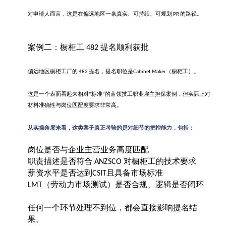
对申请人而言，这是在偏远地区一条真实、可持续、可规划
的路径。
PR
案例二：橱柜工
提名顺利获批
482
偏远地区橱柜工厂的
提名，提名职位是
（橱柜工）。
482
Cabinet Maker
这是一个表面看起来相对
标准
的蓝领技工职业雇主担保案例，但实际上对
“
”
材料准确性与岗位匹配度要求非常高。
从实操角度来看，这类案子真正考验的是对细节的把控能力，包括：
岗位是否与企业主营业务高度匹配
职责描述是否符合
对橱柜工的技术要求
ANZSCO
薪资水平是否达到
且具备市场标准
CSIT
（劳动力市场测试）是否合规、逻辑是否闭环
LMT
任何一个环节处理不到位，都会直接影响提名结
果。