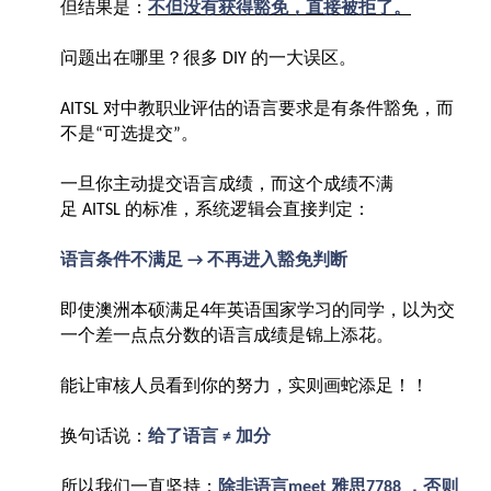
但结果是：
不但没有获得豁免，直接被拒了。
问题出在哪里？很多
的一大误区。
DIY
对中教职业评估的语言要求是有条件豁免，而
AITSL
不是
可选提交
。
“
”
一旦你主动提交语言成绩，而这个成绩不满
足
的标准，系统逻辑会直接判定：
AITSL
语言条件不满足
不再进入豁免判断
→
即使澳洲本硕满足
年英语国家学习的同学，以为交
4
一个差一点点分数的语言成绩是锦上添花。
能让审核人员看到你的努力，实则画蛇添足！！
换句话说：
给了语言
加分
≠
所以我们一直坚持：
除非语言
雅思
，否则
meet
7788