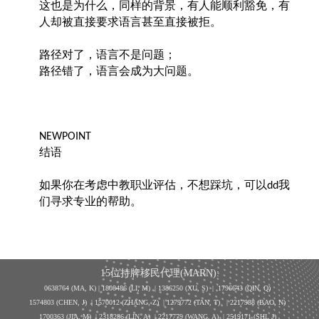
这也是为什么，同样的背景，有人能顺利豁免，有
人却被直接要求语言甚至直接被拒。
路径对了，语言不是问题；
路径错了，语言会成为大问题。
NEWPOINT
结语
如果你在考虑中教职业评估，不想踩坑，可以
我
dd
们寻求专业的帮助。
15位持牌移民代理(MARN):
0638764 (MA, K) |
1808486 (LI, M)
| 1386250
(XU, S)
| 1796643
(QIN, Q)
1574803 (CHEN, J) | 1570012 (ZHANG, Z) | 1279772 (TAN, T) | 2217988 (BAO, N)
1700363 (JIA, M) | 2318286 (LIN, A) | 2217779 (WANG, A) | 2519171 (SHI, J)