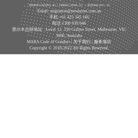
0964025 (WANG, K) | 1466611 (PAN, S)
|
2619340 (WU, S)
Email: migration@newpoint.com.au
手机:+61 425 345 166
电话:1300 039 646
墨尔本总部地址: :Level 12, 350 Collins Street, Melbourne, VIC
3000, Australia
MARA Code of Conduct |
关于我们
|
服务项目
Copyright © 2019-2022 All Rights Reserved.