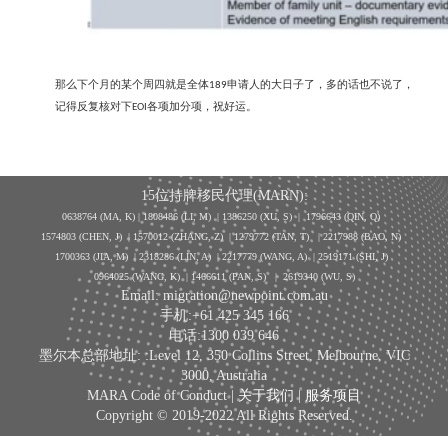
那么下个月的某个周四就是全体
申请人的大日子了，多的话也不说了，
189
记得反复核对下
各项加分项，祝好运。
EOI
15位持牌移民代理(MARN):
0638764 (MA, K) |
1808486 (LI, M)
| 1386250
(XU, S)
| 1796643
(QIN, Q)
1574803 (CHEN, J) | 1570012 (ZHANG, Z) | 1279772 (TAN, T) | 2217988 (BAO, N)
1700363 (JIA, M) | 2318286 (LIN, A) | 2217779 (WANG, A) | 2519171 (SHI, J)
0964025 (WANG, K) | 1466611 (PAN, S)
|
2619340 (WU, S)
Email: migration@newpoint.com.au
手机:+61 425 345 166
电话:1300 039 646
墨尔本总部地址: :Level 12, 350 Collins Street, Melbourne, VIC
3000, Australia
MARA Code of Conduct |
关于我们
|
服务项目
Copyright © 2019-2022 All Rights Reserved.