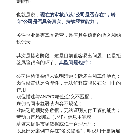
键附件。
也就是说，
现在的审核点从
公司是否存在
，转
“
”
向
公司是否具备真实、持续经营能力
。
“
”
关注企业是否真实运营，是否具备稳定的收入和纳
税记录。
其次是提名阶段，这是目前很容易出问题、也是拒
签风险很高的环节。
典型问题包括：
公司结构复杂但未说明清楚实际雇主和工作地点；
岗位设置缺乏合理性，无法解释该职位在公司中的
作用；
职位描述与
职业定义不匹配；
ANZSCO
雇佣合同未签署或内容不规范；
业缺乏近期财务数据，无法证明支付工资的能力；
劳动力市场测试（
）信息不完整；
LMT
薪资未提供市场依据或低于合理水平；
以及部分案例中存在
名义提名
，即仅用于更换雇
“
”