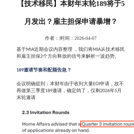
【技术移民】本财年末轮189将于5
月发出？雇主担保申请暴增？
作者：
|
时间：2026-04-07
基于
近期会议内容整理 ，我们将
从技术移民
MIA
MIA
和雇主担保
个方向释放的信号来解析一波趋势。
2
邀请节奏和配额告急？
189
会议明确提到：本财年由于收到大量
申请，故不
EOI
再做第三季度
邀请，确定鸽了，仅剩
年
月
189
2026
5
末轮邀请