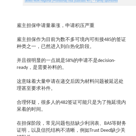
雇主担保申请量暴涨，申请积压严重
雇主担保作为目前为数不多可境内可衔接
的签证
485
种类之一，已然进入到白热化阶段。
并且很明显的一点就是
的申请不是
58%
decision-
，是需要补料的。
ready
这意味着大量申请在递交后因为材料问题被延迟处
理甚至要求补件。
合理怀疑，很多人的
签证可能只是为了拖延境内
482
呆着的时间。
在担保阶段，常见问题包括缺少利润表、
等财务
BAS
证明，以及信托结构不清晰，例如
缺少关
Trust Deed