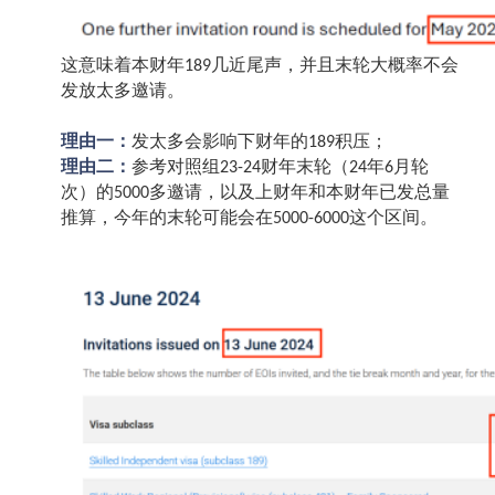
这意味着本财年
几近尾声，并且末轮大概率不会
189
发放太多邀请。
理由一：
发太多会影响下财年的
积压；
189
理由二：
参考对照组
财年末轮（
年
月轮
23-24
24
6
次）的
多邀请，以及上财年和本财年已发总量
5000
推算，今年的末轮可能会在
这个区间。
5000-6000