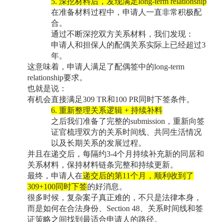
5.
深挖材料后，发现满足
long-term relationship
在准备材料过程中，申请人一直非常积极配
合。
通过不断深挖双方关系材料，我们发现：
申请人和担保人的配偶关系实际上已经超过
3
年。
这意味着，申请人满足了配偶签中的
long-term
relationship
要求。
也就是说：
有机会直接满足
309 TR
和
100 PR
同时下签条件。
6.
重新整理关系逻辑
+
持续补料
之后我们准备了完整的
submission
，重新向签
证官梳理双方的关系时间线、共同生活情况
以及长期关系的发展过程。
并且在递交后，每隔约
3-4
个月持续补充新的同居和
关系材料，保持材料链条完整和持续更新。
最终，申请人在
递交后的第
11
个月，顺利收到了
309+100
同时
下签
的好消息
。
很多时候，复杂案子真正难的，不只是法律本身，
而是如何在合法身份、
Section 48
、关系时间线和签
证策略之间找到最适合申请人的路径。