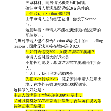
关系材料、同居情况和关系时间线。
确认申请人是满足配偶签递交条件的。
2.
但遇到了
Section 48
限制
由于申请人之前签证被拒，触发了
Section
48
。
这意味着：申请人不能在澳洲境内递交新的
配偶签证。
而当时申请人也不符合
Section 48
豁免中的
compelling
reasons
，因此无法直接在境内递交
820
。
3.
如何既递交
309
，又能继续留在澳洲？
申请人当时最大的诉求是：
不想长期离境，希望继续留在澳洲陪伴担保
人。
4.
因此，我们最终采取的是：
先把
BVA
转成
BVB
，随后安排申请人短期出
境，在境外有效递交
309/100
配偶签。
这样做的好处是：
申请人既满足了
“
境外递交
309”
的要求；
又可以持有效
BVB
重新返回澳洲，合法留在境内等
待签证审理结果。