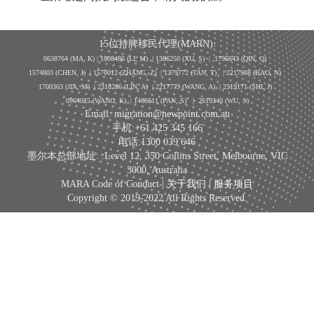
15位持牌移民代理(MARN):
0638764 (MA, K) |
1808486 (LI, M)
| 1386250
(XU, S)
| 1796643
(QIN, Q)
1574803 (CHEN, J) | 1570012 (ZHANG, Z) | 1279772 (TAN, T) | 2217988 (BAO, N)
1700363 (JIA, M) | 2318286 (LIN, A) | 2217779 (WANG, A) | 2519171 (SHI, J)
0964025 (WANG, K) | 1466611 (PAN, S)
|
2619340 (WU, S)
Email: migration@newpoint.com.au
手机:+61 425 345 166
电话:1300 039 646
墨尔本总部地址: :Level 12, 350 Collins Street, Melbourne, VIC
3000, Australia
MARA Code of Conduct |
关于我们
|
服务项目
Copyright © 2019-2022 All Rights Reserved.