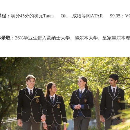
课程：
满分
45
分的状元
Taran Qiu
，成绩等同
ATAR 99.95
；
V
学录取：
36%
毕业生进入蒙纳士大学、墨尔本大学、皇家墨尔本