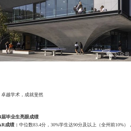
、卓越学术，成就斐然
4
届毕业生亮眼成绩
AR
成绩：
中位数
83.4
分，
30%
学生达
90
分及以上（全州前
10%
）