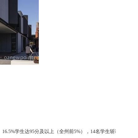
，
16.5%
学生达
95
分及以上（全州前
5%
），
14
名学生斩获
99+
高分