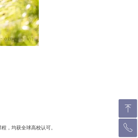
ꁸ
ꂅ
回到顶部
课程，均获全球高校认可。