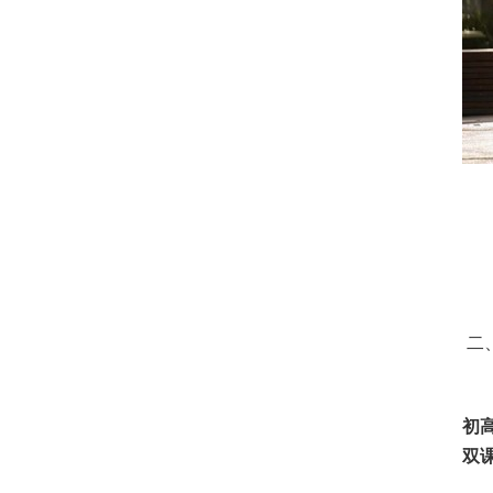
二
初
双