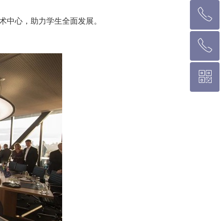
ꂅ
墨尔本热线 1300 039 646
术中心，助力学生全面发展。
ꂅ
悉 尼 热线 02 9282 9836
ꀥ
布里斯班热线 0426 456 158
微信二维码