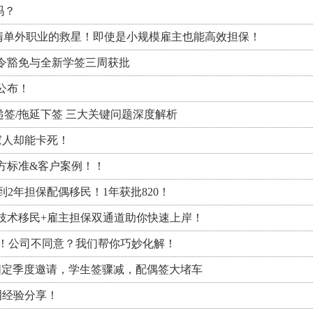
吗？
CSOL清单外职业的救星！即使是小规模雇主也能高效担保！
禁令豁免与全新学签三周获批
单公布！
递签/拖延下签 三大关键问题深度解析
家人却能卡死！
方标准&客户案例！！
到2年担保配偶移民！1年获批820！
技术移民+雇主担保双通道助你快速上岸！
略！公司不同意？我们帮你巧妙化解！
固定季度邀请，学生签骤减，配偶签大堵车
血泪经验分享！