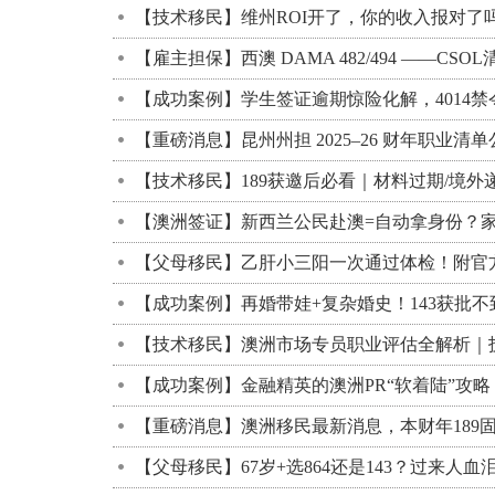
【技术移民】维州ROI开了，你的收入报对了
【雇主担保】西澳 DAMA 482/494 ——
【成功案例】学生签证逾期惊险化解，4014
【重磅消息】昆州州担 2025–26 财年职业清
【技术移民】189获邀后必看｜材料过期/境外
【澳洲签证】新西兰公民赴澳=自动拿身份？
【父母移民】乙肝小三阳一次通过体检！附官
【成功案例】再婚带娃+复杂婚史！143获批不
【技术移民】澳洲市场专员职业评估全解析｜
【成功案例】金融精英的澳洲PR“软着陆”攻
【重磅消息】澳洲移民最新消息，本财年189
【父母移民】67岁+选864还是143？过来人