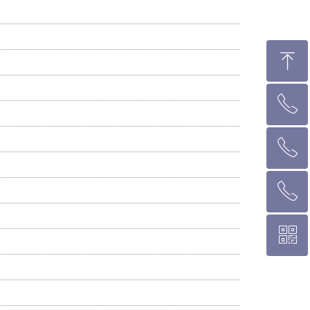
ꁸ
ꂅ
回到顶部
ꂅ
墨尔本热线 1300 039 646
ꂅ
悉 尼 热线 02 9282 9836
ꀥ
布里斯班热线 0426 456 158
微信二维码