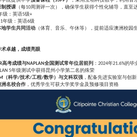
SSPP
班制授课
（每
周测评一次），确保学生获得个性化辅导，直至
10
年级：英语
级
5
+
年级：英语
级
11
6
本地学生共同活动
（体育、音乐、午休等），提前适应澳洲校园
学术卓越，成绩亮眼
高考成绩与
全国测试常年位居前列
：
年
的毕
R
NAPLAN
2024
21.6%
年级测试中获得昆州小学第二名的殊荣
LAN 5
（科学
技术
工程
数学）与文科双强
，配备先进实验室与创新
M
/
/
/
澳洲名校合作
，优秀学生可获大学奖学金及预修项目资格