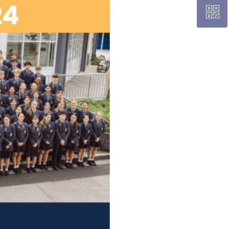
ꀥ
布里斯班热线 0426 456 158
微信二维码