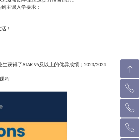
达到主课入学要求：
生活！
业生获得了
及以上的优异成绩；
ATAR 95
2023/2024
ꁸ
课程
ꂅ
回到顶部
ꂅ
墨尔本热线 1300 039 646
ꂅ
悉 尼 热线 02 9282 9836