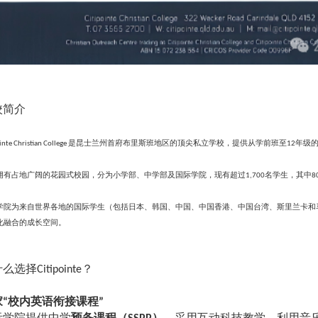
校简介
是昆士兰州首府布里斯班地区的顶尖私立学校，提供从学前班至
年级
inte Christian College
12
拥有占地广阔的花园式校园，分为小学部、中学部及国际学院，现有超过
名学生，其中
1,700
8
学院为来自世界各地的国际学生（包括日本、韩国、中国、中国香港、中国台湾、斯里兰卡和
化融合的成长空间。
什么选择
？
Citipointe
家
校内英语衔接课程
“
”
际学院提供中学
预备课程（
）
，采用互动科技教学，利用音