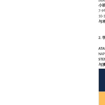
小
7-9
10-
与
2.
ATA
NAP
STE
与