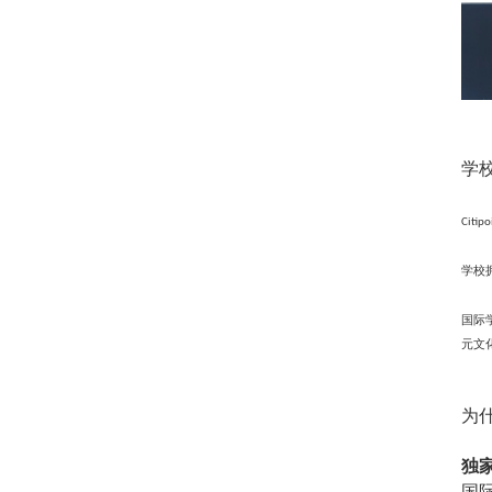
学
Citipo
学校
国际
元文
为
独
国