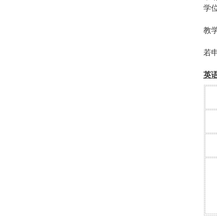
学
教
若
英