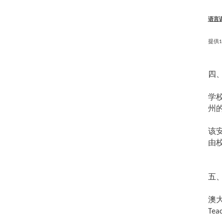
语言
提供
1
四
学
州
该
由
五
澳
Tea