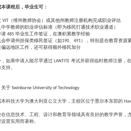
成本课程后，毕业生可：
过
（维州教师协会）或其他州教师注册机构完成职业评估
VIT
足中学教师的职业评估标准（即为移民打通技术职业通道）
申请
毕业生工作签证，在澳积累教学经验
485
机会申请州担保类移民签证（如
、
），特别是在教育资源
190
491
在偏远地区工作，还可获得额外移民加分
外，如果申请人能尽早通过
考试并获得临时教师注册，
LANTITE
力支持。
、关于
Swinburne University of Technology
威本科技大学为澳大利亚公立大学，主校区位于墨尔本东部的
Haw
校在信息技术、工程、设计和教育等领域具有良好的教学声誉，
程设置实用而著称。