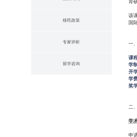
育
该
移民政策
国
专家评析
一
课
留学咨询
学
开
学
奖
二
学
申