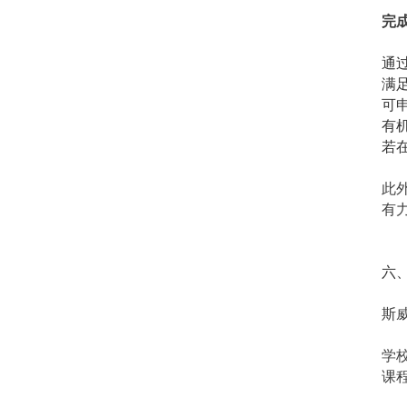
完
通
满
可
有
若
此
有
六
斯
学
课