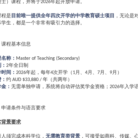
硕士）课程，并将于
年起开放申请。
2026
课程是
目前唯一提供全年四次开学的中学教育硕士项目
，无论是
际学生，都是一个非常有吸引力的选择。
、课程基本信息
程名称：
Master of Teaching (Secondary)
制：
年全日制
2
学时间：
年起，每年
次开学（
月、
月、
月、
月）
2026
4
1
4
7
9
费：
约
年（共两年）
AUD $33,880 /
学金：
无需单独申请，系统将自动评估奖学金资格；
年入学
2026
、申请条件与语言要求
术背景要求
请人须完成本科学位，
无需教育类背景
，可接受如商科、传媒、