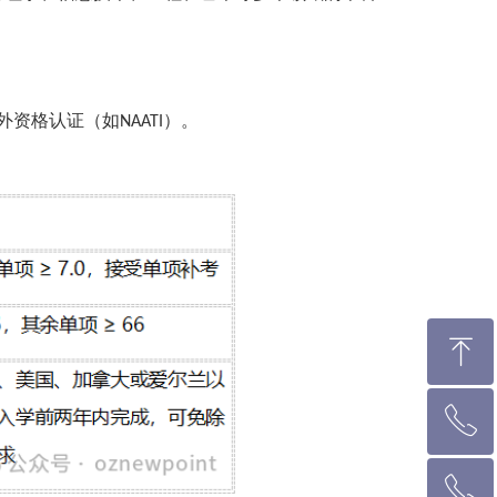
外资格认证（如
）。
NAATI
ꁸ
ꂅ
回到顶部
ꂅ
墨尔本热线 1300 039 646