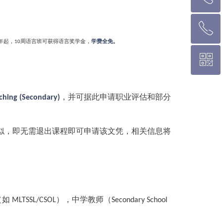
ꂅ
悉 尼 热线 02 9282 9836
年起，
周语言班可获得语言奖学金，
学费全免。
10
ꀥ
布里斯班热线 0426 456 158
微信二维码
，并可据此申请职业评估和部分
ching (Secondary)
似，即无需退出课程即可申请该文凭，相关信息将
（如
），中学教师（
MLTSSL/CSOL
Secondary School