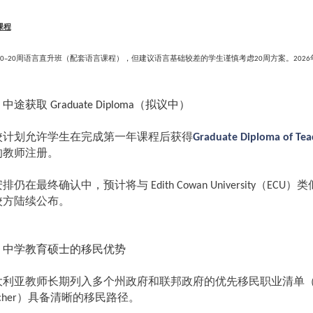
课程
周语言直升班（配套语言课程），但建议语言基础较差的学生谨慎考虑
周方案。
0–20
20
2026
、中途获取
（拟议中）
Graduate Diploma
校计划允许学生在完成第一年课程后获得
Graduate Diploma of Tea
的教师注册。
安排仍在最终确认中，预计将与
（
）类
Edith Cowan University
ECU
校方陆续公布。
、中学教育硕士的移民优势
大利亚教师长期列入多个州政府和联邦政府的优先移民职业清单
）具备清晰的移民路径。
cher