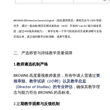
的
（强化通用英语）课程完全与
等级
BROWNS
Intensive General English
CEFR
对齐，通过一套由欧洲语言测试者协会（
）开发的
能力描述系
ALTE
“can-do”
统（超过
项具体能力），将学生每一个学习阶段的语言成果清晰可见地
400
呈现出来，真正做到教学目标清晰、成果可量化。
二、严选师资与持续教学质量保障
教师遴选机制严格
1.
高度重视教师素质，所有申请人需通过
资
BROWNS
格审核、教学试讲（
小时）以及教学总监
2
（
）的专业评估
，确保其教学理
Director of Studies
念与能力符合
的高标准。
BROWNS
定
期教学观察与反馈机制
2.