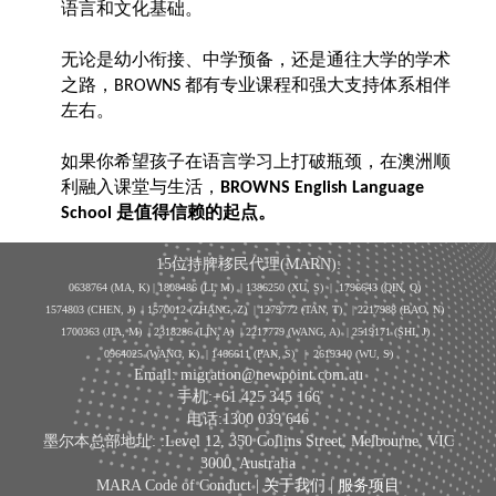
语言和文化基础。
无论是幼小衔接、中学预备，还是通往大学的学术
之路，
都有专业课程和强大支持体系相伴
BROWNS
左右。
如果你希望孩子在语言学习上打破瓶颈，在澳洲顺
利融入课堂与生活，
BROWNS English Language
是值得信赖的起点。
School
15位持牌移民代理(MARN):
0638764 (MA, K) |
1808486 (LI, M)
| 1386250
(XU, S)
| 1796643
(QIN, Q)
1574803 (CHEN, J) | 1570012 (ZHANG, Z) | 1279772 (TAN, T) | 2217988 (BAO, N)
1700363 (JIA, M) | 2318286 (LIN, A) | 2217779 (WANG, A) | 2519171 (SHI, J)
0964025 (WANG, K) | 1466611 (PAN, S)
|
2619340 (WU, S)
Email: migration@newpoint.com.au
手机:+61 425 345 166
电话:1300 039 646
墨尔本总部地址: :Level 12, 350 Collins Street, Melbourne, VIC
3000, Australia
MARA Code of Conduct |
关于我们
|
服务项目