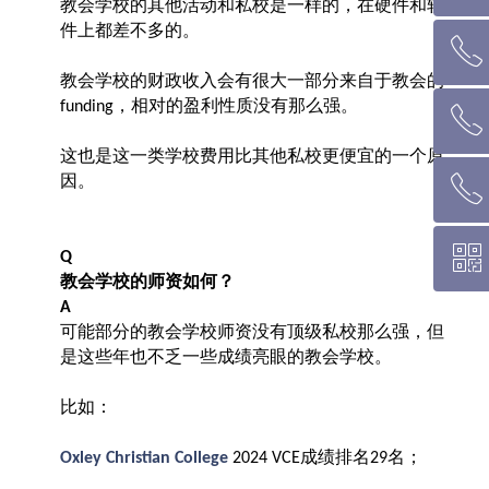
教会学校的其他活动和私校是一样的，在硬件和软
件上都差不多的。
ꂅ
回到顶部
教会学校的财政收入会有很大一部分来自于教会的
，相对的盈利性质没有那么强。
funding
ꂅ
墨尔本热线 1300 039 646
这也是这一类学校费用比其他私校更便宜的一个原
因。
ꂅ
悉 尼 热线 02 9282 9836
ꀥ
布里斯班热线 0426 456 158
Q
教会学校的师资如何？
A
微信二维码
可能部分的教会学校师资没有顶级私校那么强，但
是这些年也不乏一些成绩亮眼的教会学校。
比如：
成绩排名
名；
Oxley Christian College
2024 VCE
29