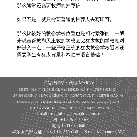
那么通常还需要牧师的推荐信；
如果不是，就只需要普通的推荐人去写即可。
那么比较好的教会学校位置也是相对紧张的，一般
来说基督教和天主教的学校会比犹太教的学校相对
好进入一点，一些严格正统的犹太教会学校通常还
需要学生有犹太背景和希伯来语言基础！
15位持牌移民代理(MARN):
0638764 (MA, K) |
1808486 (LI, M)
| 1386250
(XU, S)
| 1796643
(QIN, Q)
1574803 (CHEN, J) | 1570012 (ZHANG, Z) | 1279772 (TAN, T) | 2217988 (BAO, N)
1700363 (JIA, M) | 2318286 (LIN, A) | 2217779 (WANG, A) | 2519171 (SHI, J)
0964025 (WANG, K) | 1466611 (PAN, S)
|
2619340 (WU, S)
Email: migration@newpoint.com.au
手机:+61 425 345 166
电话:1300 039 646
墨尔本总部地址: :Level 12, 350 Collins Street, Melbourne, VIC