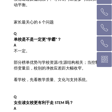
动平衡。
ꂅ
回到顶部
家长最关心的
个问题
6
ꂅ
墨尔本热线 1300 039 646
Q
单校是不是一定更
学霸
？
“
”
ꂅ
悉 尼 热线 02 9282 9836
A
不一定。
ꀥ
布里斯班热线 0426 456 158
部分榜单优势与学校资源
生源结构相关；当控制这
/
些变量后，校别的净效应差距大幅收窄。
微信二维码
看学校，先看教学质量、文化与支持系统。
Q
女生读女校更有利于走
吗？
STEM
A