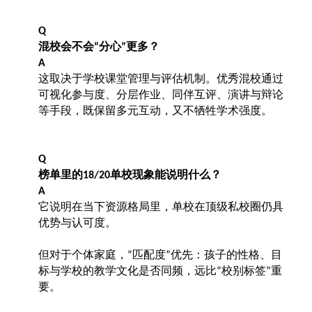
Q
混校会不会
分心
更多？
“
”
A
这取决于学校课堂管理与评估机制。优秀混校通过
可视化参与度、分层作业、同伴互评、演讲与辩论
等手段，既保留多元互动，又不牺牲学术强度。
Q
榜单里的
单校现象能说明什么？
18/20
A
它说明在当下资源格局里，单校在顶级私校圈仍具
优势与认可度。
但对于个体家庭，
匹配度
优先：孩子的性格、目
“
”
标与学校的教学文化是否同频，远比
校别标签
重
“
”
要。