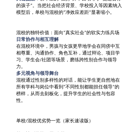
的孩子
。当把社会经济背景、学校投入等因素纳入
”
模型后，单校与混校的
净效应差距
显著缩小。
“
”
混校的独特价值：面向
真实社会
的软实力练兵场
“
”
日常协作与相互理解
在混校环境中，男孩与女孩更早地学会在同侪中互
相尊重、沟通协作、角色互补，通过辩论、项目学
习、学生会
社团等场景，磨练跨性别合作与领导
/
力。
多元视角与领导舞台
混校通过性别多样性的对话，能让学生更自然地在
所有学科与岗位中看到
不同性别都能担任领导
的
“
”
榜样，从而去刻板化，提升学生的社会性与包容
性。
单校
混校优劣势一览（家长速读版）
/