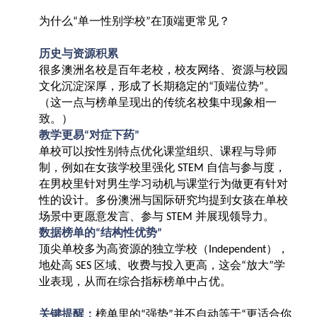
为什么
单一性别学校
在顶端更常见？
“
”
历史与资源积累
很多澳洲名校是百年老校，校友网络、资源与校园
文化沉淀深厚，形成了长期稳定的
顶端位势
。
“
”
（这一点与榜单呈现出的传统名校集中现象相一
致。）
教学更易
对症下药
“
”
单校可以按性别特点优化课堂组织、课程与导师
制，例如在女孩学校里强化
自信与参与度，
STEM
在男校里针对男生学习动机与课堂行为做更有针对
性的设计。多份澳洲与国际研究均提到女孩在单校
场景中更愿意发言、参与
并展现领导力。
STEM
数据榜单的
结构性优势
“
”
顶尖单校多为高资源的独立学校（
），
Independent
地处高
区域、收费与投入更高，这会
放大
学
SES
“
”
业表现，从而在综合指标榜单中占优。
关键提醒：
榜单里的
强势
并不自动等于
更适合你
“
”
“