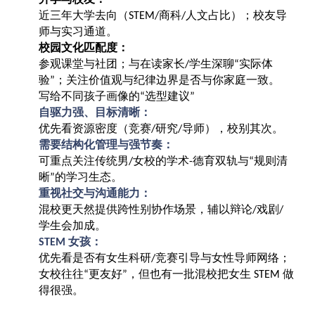
近三年大学去向（
商科
人文占比）；校友导
STEM/
/
师与实习通道。
校园文化匹配度：
参观课堂与社团；与在读家长
学生深聊
实际体
/
“
验
；关注价值观与纪律边界是否与你家庭一致。
”
写给不同孩子画像的
选型建议
“
”
自驱力强、目标清晰：
优先看资源密度（竞赛
研究
导师），校别其次。
/
/
需要结构化管理与强节奏：
可重点关注传统男
女校的学术
德育双轨与
规则清
/
-
“
晰
的学习生态。
”
重视社交与沟通能力：
混校更天然提供跨性别协作场景，辅以辩论
戏剧
/
/
学生会加成。
女孩：
STEM
优先看是否有女生科研
竞赛引导与女性导师网络；
/
女校往往
更友好
，但也有一批混校把女生
做
“
”
STEM
得很强。