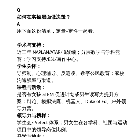
Q
如何在实操层面做决策？
A
用下面这份清单，定量
定性一起看。
+
学术与支持：
近三年
战绩；分层教学与学科竞
NAPLAN/ATAR/IB
赛；学习支持
写作中心。
/ESL/
学生关怀：
导师制、心理辅导、反霸凌、数字公民教育；家校
沟通频率与渠道。
课程与活动：
是否有女孩
促进计划或男生读写力提升方
STEM
案；辩论、模拟法庭、机器人、
、户外领
Duke of Ed
导力营。
领导力与榜样：
学生会
体系；男女生在各学科、社团与运动
/Prefect
项目中的领导岗位比例。
升学与校友：