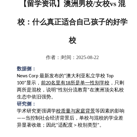
【留学资讯】澳洲男校/女校vs 混
校：什么真正适合自己孩子的好学
校
作者：
|
时间：2025-08-22
数据侧：
最新发布的
澳大利亚私立学校
News Corp
“
Top
显示，
前
名里有
所是单一性别学校
，只剩
100”
20
18
两所是混校，说明
性别分流教育
在澳洲顶尖私校
“
”
生态中依旧强势。
研究侧：
学术研究更强调学
校质量与家庭背景
等因素的影响
当控制社会经济背景后，单校与混校的学业差
——
异显著收敛；因此
适配度＞校别类型
。
“
”