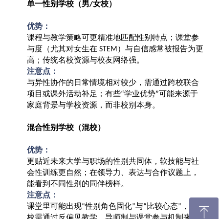
单一性别学校（男
女校）
/
优势：
课程与教学策略可更精准地匹配性别特点；课堂参
与度（尤其对女生在
）与自信感常被报告为更
STEM
高；传统名校资源与校友网络强。
注意点：
与异性协作的日常情境相对较少，需通过跨校联合
项目或课外活动补足；有些
学业优势
可能来源于
“
”
家庭背景与学校资源，而非校别本身。
混合性别学校（混校）
优势：
更贴近未来大学与职场的性别共同体，软技能与社
会性训练更自然；在领导力、表达与合作议题上，
能看到不同性别的同伴榜样。
注意点：
课堂里可能出现
性别角色固化
与
比较心态
，学
“
”
“
”
ꁸ
校需通过反偏见教学、导师制与课堂参与机制来主