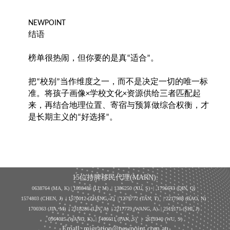
NEWPOINT
结语
榜单很热闹，但你要的是真
适合
。
“
”
把
校别
当作维度之一，而不是决定一切的唯一标
“
”
准。将孩子画像
学校文化
资源供给三者匹配起
×
×
来，再结合地理位置、寄宿与预算做综合权衡，才
是长期主义的
好选择
。
“
”
15位持牌移民代理(MARN):
0638764 (MA, K) |
1808486 (LI, M)
| 1386250
(XU, S)
| 1796643
(QIN, Q)
1574803 (CHEN, J) | 1570012 (ZHANG, Z) | 1279772 (TAN, T) | 2217988 (BAO, N)
1700363 (JIA, M) | 2318286 (LIN, A) | 2217779 (WANG, A) | 2519171 (SHI, J)
0964025 (WANG, K) | 1466611 (PAN, S)
|
2619340 (WU, S)
Email: migration@newpoint.com.au