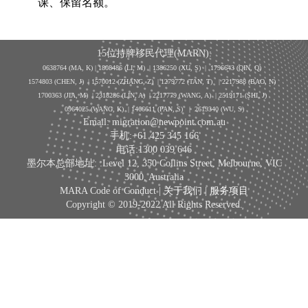
课、保留名额。
15位持牌移民代理(MARN):
0638764 (MA, K) |
1808486 (LI, M)
| 1386250
(XU, S)
| 1796643
(QIN, Q)
1574803 (CHEN, J) | 1570012 (ZHANG, Z) | 1279772 (TAN, T) | 2217988 (BAO, N)
1700363 (JIA, M) | 2318286 (LIN, A) | 2217779 (WANG, A) | 2519171 (SHI, J)
0964025 (WANG, K) | 1466611 (PAN, S)
|
2619340 (WU, S)
Email: migration@newpoint.com.au
手机:+61 425 345 166
电话:1300 039 646
墨尔本总部地址: :Level 12, 350 Collins Street, Melbourne, VIC
3000, Australia
MARA Code of Conduct |
关于我们
|
服务项目
Copyright © 2019-2022 All Rights Reserved.