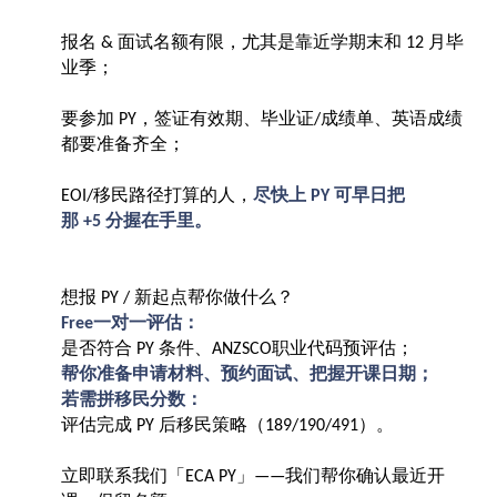
报名
面试名额有限，尤其是靠近学期末和
月毕
&
12
业季；
要参加
，签证有效期、毕业证
成绩单、英语成绩
PY
/
都要准备齐全；
移民路径打算的人，
尽快上
可早日把
EOI/
PY
那
分握在手里。
+5
想报
新起点帮你做什么？
PY /
一对一评估：
Free
是否符合
条件、
职业代码预评估；
PY
ANZSCO
帮你准备申请材料、预约面试、把握开课日期；
若需拼移民分数：
评估完成
后移民策略（
）。
PY
189/190/491
立即联系我们「
」
我们帮你确认最近开
ECA PY
——