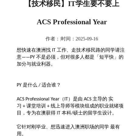
【技术移民】IT学生要不要上
ACS Professional Year
作者：
|
时间：2025-09-16
想快速在澳洲找
工作、走技术移民路的同学请注
IT
意
不是必须，但对很多人都是「短平快」的
——PY
加分与就业利器。
是什么
适合谁？
PY
/
（
）是由
主导的 实
ACS Professional Year
IT
ACS
习
课堂培训
线上导师等模块组成的职业就绪项
+
+
目，专为在澳获得
本科
硕士的留学生设计。
IT
/
它针对刚毕业、想迅速进入澳洲职场的同学
最有
用。