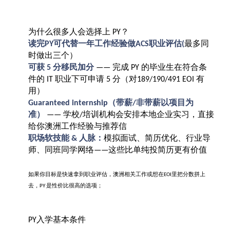
为什么很多人会选择上
？
PY
读完
可代替一年工作经验做
职业评估
最多同
PY
ACS
(
时做出三个）
可获
分移民加分
完成
的毕业生在符合条
5
——
PY
件的
职业下可申请
分（对
有
IT
5
189/190/491 EOI
用）
（带薪
非带薪以项目为
Guaranteed internship
/
准）
学校
培训机构会安排本地企业实习，直接
——
/
给你澳洲工作经验与推荐信
职场软技能
人脉：
模拟面试、简历优化、行业导
&
师、同班同学网络
这些比单纯投简历更有价值
——
如果你目标是快速拿到职业评估，澳洲相关工作或想在
里把分数拼上
EOI
去，
是性价比很高的选项；
PY
入学基本条件
PY