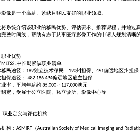
学影像是一个高薪、紧缺且移民友好的职业领域。
文将系统介绍该职业的移民优势、评估要求、推荐课程，并通过
的完整时间线，帮助有志于从事医疗影像工作的申请人规划清晰
、职业优势
于
中长期紧缺职业清单
MLTSSL
术移民途径：
独立技术移民、
州担保、
偏远地区州担保
189
190
491
主担保途径：
偏远地区雇主担保
482 186 494
就业率，平均年薪约
澳元
85,000 ~ 117,000
作稳定，受雇于公立医院、私立诊所、影像中心等
、
职业定义与评估机构
估机构：
（
ASMIRT
Australian Society of Medical Imaging and Radiat