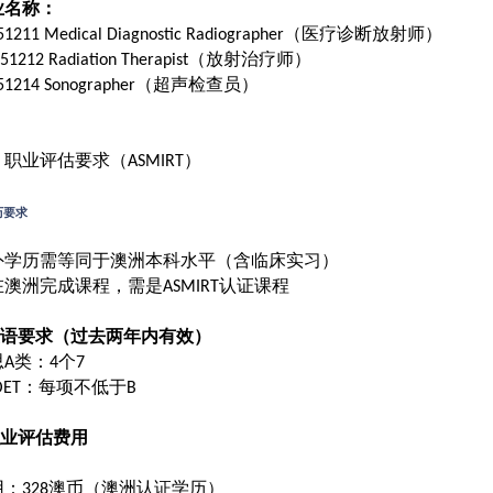
业名称：
（医疗诊断放射师）
51211 Medical Diagnostic Radiographer
（放射治疗师）
51212 Radiation Therapist
（超声检查员）
251214 Sonographer
、职业评估要求（
）
ASMIRT
历要求
外学历需等同于澳洲本科水平（含临床实习）
在澳洲完成课程，需是
认证课程
ASMIRT
语要求（过去两年内有效）
思
类：
个
A
4
7
：每项不低于
ET
B
业评估费用
用：
澳币（澳洲认证学历）
328