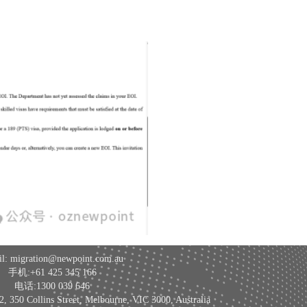
l: migration@newpoint.com.au
手机:+61 425 345 166
电话:1300 039 646
 Collins Street, Melbourne, VIC 3000, Australia