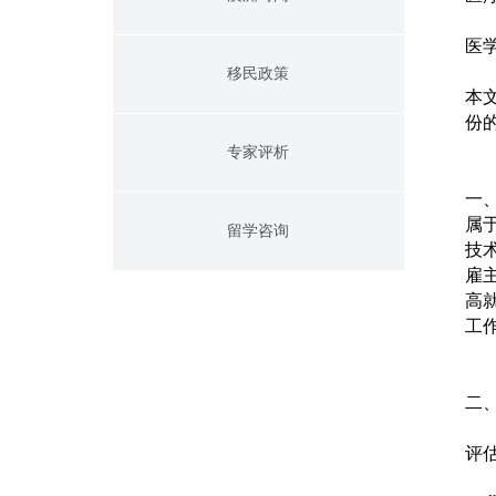
医
移民政策
本
份
专家评析
一
属
留学咨询
技
雇
高
工
二
评