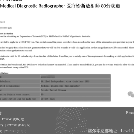
医疗诊断放射师
分获邀
 Medical Diagnostic Radiographer
80
:
Emai
| 1796643
(QIN, Q)
, T) | 2217988 (BAO, N)
墨尔本总部地址: :Level 12, 350
A) | 2519171 (SHI, J)