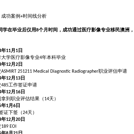
．成功案例
时间线分析
+
同学在毕业后仅用
个月时间，成功通过医疗影像专业移民澳洲
8
年
月
日
4
11
1
肯大学医疗影像专业
年本科毕业
4
年
月
日
4
12
2
交
职业评估申请
ASMIRT 251211 Medical Diagnostic Radiographer
年
月
日
4
12
13
交
工作签证申请
485
年
月
日
4
12
16
利拿到职业评估结果（
天）
14
年
月
日
5
1
6
签证下签（
天）
24
年
月
日
4
12
20
交
189 EOI
年
月
日
5
8
21