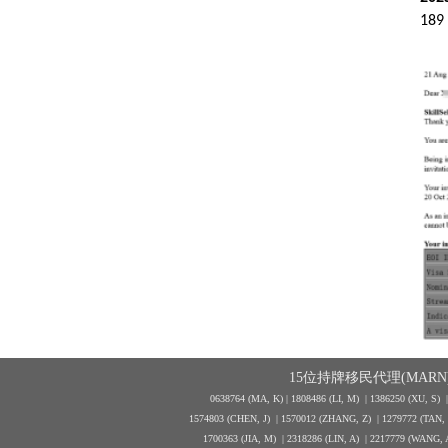
189
15位持牌移民代理(MARN)
0638764 (MA, K) |
1808486 (LI, M)
| 1386250
(XU, S)
1574803 (CHEN, J) | 1570012 (ZHANG, Z) | 1279772 (TAN
1700363 (JIA, M) | 2318286 (LIN, A) | 2217779 (WANG, 