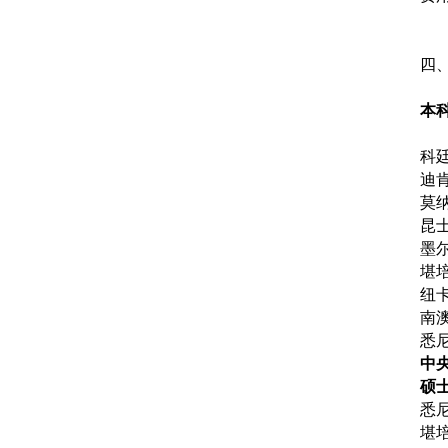
四
本
科
迪
莫
昆
墨
堪
纽
南
悉
中
硕
悉
堪