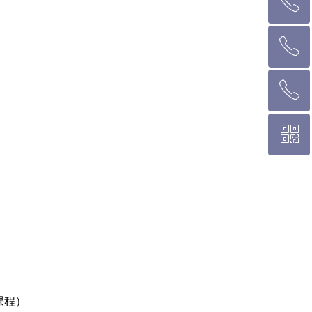
ꂅ
回到顶部
ꂅ
墨尔本热线 1300 039 646
ꂅ
悉 尼 热线 02 9282 9836
ꀥ
布里斯班热线 0426 456 158
微信二维码
课程）