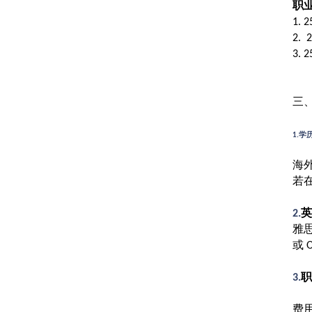
职
1. 2
2. 2
3. 
三
学
1.
海
若
英
2.
雅
或
O
职
3.
费