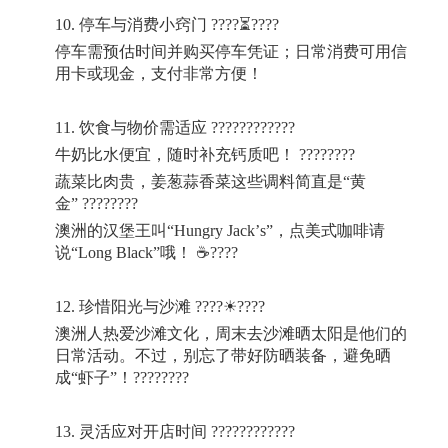
10.
停车与消费小窍门
????
⏳
????
停车需预估时间并购买停车凭证；日常消费可用信
用卡或现金，支付非常方便！
11.
饮食与物价需适应
????????????
牛奶比水便宜，随时补充钙质吧！
????????
蔬菜比肉贵，姜葱蒜香菜这些调料简直是“黄
金”
????????
澳洲的汉堡王叫“
Hungry Jack
’
s
”，点美式咖啡请
说“
Long Black
”哦！
☕
????
12.
珍惜阳光与沙滩
????
☀
????
澳洲人热爱沙滩文化，周末去沙滩晒太阳是他们的
日常活动。不过，别忘了带好防晒装备，避免晒
成“虾子”！
????????
13.
灵活应对开店时间
????????????