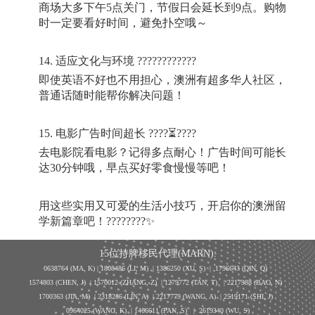
商场大多下午
5
点关门，节假日会延长到
9
点。购物
时一定要看好时间，避免扑空哦～
14.
适应文化与环境
????????????
即使英语不好也不用担心，澳洲有超多华人社区，
普通话随时能帮你解决问题！
15.
电影广告时间超长
????
⏳
????
去电影院看电影？记得多点耐心！广告时间可能长
达
30
分钟哦，早点买好零食慢慢等吧！
用这些实用又可爱的生活小技巧，开启你的澳洲留
学新篇章吧！
????????
✨
15位持牌移民代理(MARN):
0638764 (MA, K) |
1808486 (LI, M)
| 1386250
(XU, S)
| 1796643
(QIN, Q)
1574803 (CHEN, J) | 1570012 (ZHANG, Z) | 1279772 (TAN, T) | 2217988 (BAO, N)
1700363 (JIA, M) | 2318286 (LIN, A) | 2217779 (WANG, A) | 2519171 (SHI, J)
0964025 (WANG, K) | 1466611 (PAN, S)
|
2619340 (WU, S)