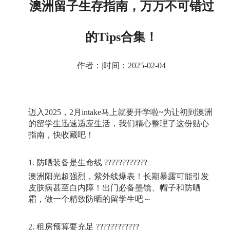
澳洲留子生存指南，万万不可错过
的Tips合集！
作者：
|
时间：2025-02-04
迈入
2025
，
2
月
intake
马上就要开学啦
~
为让初到澳洲
的留学生迅速适应生活，我们精心整理了这份贴心
指南，快收藏吧！
1.
防晒装备是生命线
????????????
澳洲阳光超强烈，紫外线爆表！长期暴露可能引发
皮肤病甚至白内障！出门必备墨镜、帽子和防晒
霜，做一个精致防晒的留学生吧～
2.
租房预算要充足
????????????