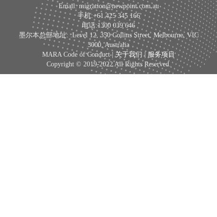
Email: migration@newpoint.com.au
手机:+61 425 345 166
电话:1300 039 646
墨尔本总部地址: :Level 12, 350 Collins Street, Melbourne, VIC
3000, Australia
MARA Code of Conduct |
关于我们
|
服务项目
Copyright © 2019-2022 All Rights Reserved.