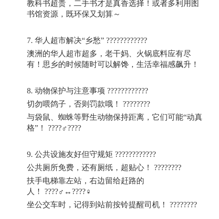
教科书超贵，二手书才是真香选择！或者多利用图
书馆资源，既环保又划算～
7.
华人超市解决“乡愁”
????????????
澳洲的华人超市超多，老干妈、火锅底料应有尽
有！思乡的时候随时可以解馋，生活幸福感飙升！
8.
动物保护与注意事项
????????????
切勿喂鸽子，否则罚款哦！
????????
与袋鼠、蜘蛛等野生动物保持距离，它们可能“动真
格”！
????‍♂????
9.
公共设施友好但守规矩
????????????
公共厕所免费，还有厕纸，超贴心！
????????
扶手电梯靠左站，右边留给赶路的
人！
????‍♂↔????‍♀
坐公交车时，记得到站前按铃提醒司机！
????????