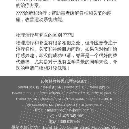
的治疗方案。
????
诊断和治疗：帮助患者缓解脊椎和关节的疼
痛，改善运动系统功能。
物理治疗与脊医的区别
????‍⚕
物理治疗和脊医有很多相似之处，但脊医更专注于
治疗脊椎、关节和神经肌肉问题。如果你对物理治
疗感兴趣，却没能成功申请，脊医是一个很好的替
代选择，尤其是对于没有医学背景的同学来说，脊
医的申请门槛相对较低哦！
15位持牌移民代理(MARN):
0638764 (MA, K) |
1808486 (LI, M)
| 1386250
(XU, S)
| 1796643
(QIN, Q)
1574803 (CHEN, J) | 1570012 (ZHANG, Z) | 1279772 (TAN, T) | 2217988 (BAO, N)
1700363 (JIA, M) | 2318286 (LIN, A) | 2217779 (WANG, A) | 2519171 (SHI, J)
0964025 (WANG, K) | 1466611 (PAN, S)
|
2619340 (WU, S)
Email: migration@newpoint.com.au
手机:+61 425 345 166
电话:1300 039 646
墨尔本总部地址: :Level 12, 350 Collins Street, Melbourne, VIC