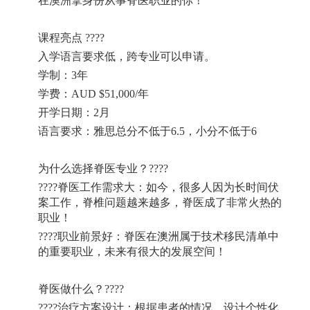
在澳洲拿身份从事脊医职业的你！
课程亮点
????
入学语言要求低，跨专业可以申请。
学制：
3
年
学费：
AUD $51,000/
年
开学日期：
2
月
语言要求：雅思总分不低于
6.5
，小分不低于
6
为什么选择脊医专业？
????
????
脊医工作需求大：如今，很多人因为长时间伏
案工作，脊椎问题越来越多，脊医成了非常火热的
职业！
????
职业前景好：脊医在澳洲属于技术移民清单中
的重要职业，未来有很大的发展空间！
脊医做什么？
????
????
治疗方案设计：根据患者的情况，设计个性化