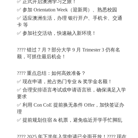
✅
正式开启澳洲学习之旅！
✅
参加
Orientation Week
（迎新周）、熟悉校园
✅
适应澳洲生活，办理
银行开户、手机卡、交通
卡
等
✅
参加社交活动，快速融入新环境！
????
错过
7
月？部分大学
9
月
Trimester 3
仍有名
额，可抓住最后机会！
????
重点总结：如何高效准备？
✅
现在申请，抢占热门专业
&
奖学金名额！
✅
合理安排语言考试或申请语言班，确保满足入学
要求
✅
利用
Con CoE
提前换无条件
Offer
，加快签证办
理
✅
提前规划住宿
&
机票，避免临近开学手忙脚乱
???? 2025
年下半年入学申请已全面开放！
????
现在