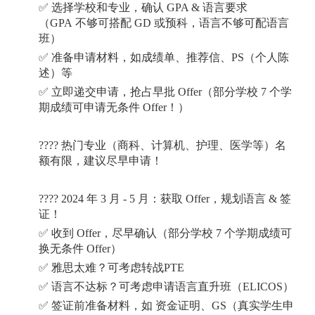
✅
选择学校和专业，确认
GPA &
语言要求
（
GPA
不够可搭配
GD
或预科，语言不够可配语言
班）
✅
准备申请材料，如成绩单、推荐信、
PS
（个人陈
述）等
✅
立即递交申请，抢占早批
Offer
（部分学校
7
个学
期成绩可申请无条件
Offer
！）
????
热门专业（商科、计算机、护理、医学等）名
额有限，建议尽早申请！
???? 2024
年
3
月
- 5
月：获取
Offer
，规划语言
&
签
证！
✅
收到
Offer
，尽早确认（部分学校
7
个学期成绩可
换无条件
Offer
）
✅
雅思太难？可考虑转战
PTE
✅
语言不达标？可考虑申请语言直升班（
ELICOS
）
✅
签证前准备材料，如
资金证明、
GS
（真实学生申