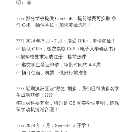
明）
等
????
部分学校提供
Con CoE
，提前缴费可换取
条
件
CoE
，确保学位
+
加快签证流程！
???? 2024
年
5
月
- 7
月：接受
Offer
，申请签证！
✅
确认
Offer
，缴费换取
CoE
（电子入学确认书）
✅按学校要求完成注册、提前选课
✅
递交学生签证申请，审批时间约
4-8
周
✅
预订住宿、机票，做好行前准备
????
近期澳洲签证“秒签”增多，我们已帮助多名学
生成功获签！
????
签证材料要齐全，特别是
GS
真实学生申明，确保
留学动机清晰合理！
???? 2024
年
7
月：
Semester 2
开学！