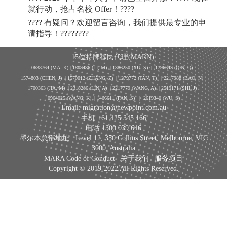
就行动，抢占名校
Offer
！
????
????
有疑问？欢迎留言咨询，我们提供最专业的申
请指导！
????????
15位持牌移民代理(MARN):
0638764 (MA, K) |
1808486 (LI, M)
| 1386250
(XU, S)
| 1796643
(QIN, Q)
1574803 (CHEN, J) | 1570012 (ZHANG, Z) | 1279772 (TAN, T) | 2217988 (BAO, N)
1700363 (JIA, M) | 2318286 (LIN, A) | 2217779 (WANG, A) | 2519171 (SHI, J)
0964025 (WANG, K) | 1466611 (PAN, S)
|
2619340 (WU, S)
Email: migration@newpoint.com.au
手机:+61 425 345 166
电话:1300 039 646
墨尔本总部地址: :Level 12, 350 Collins Street, Melbourne, VIC
3000, Australia
MARA Code of Conduct |
关于我们
|
服务项目
Copyright © 2019-2022 All Rights Reserved.