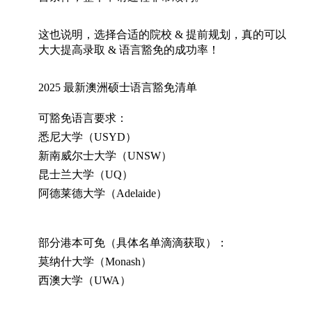
这也说明，选择合适的院校
&
提前规划，真的可以
大大提高录取
&
语言豁免的成功率！
2025
最新澳洲硕士语言豁免清单
可豁免语言要求：
悉尼大学（
USYD
）
新南威尔士大学（
UNSW
）
昆士兰大学（
UQ
）
阿德莱德大学（
Adelaide
）
部分港本可免（具体名单滴滴获取）：
莫纳什大学（
Monash
）
西澳大学（
UWA
）