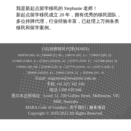
我是新起点留学移民的
Stephanie
老师！
新起点留学移民成立
20
年，拥有优秀的移民团队，
多位持牌代理，行业经验丰富，已处理上万例各类
移民和留学案例。
15位持牌移民代理(MARN):
0638764 (MA, K) |
1808486 (LI, M)
| 1386250
(XU, S)
| 1796643
(QIN, Q)
1574803 (CHEN, J) | 1570012 (ZHANG, Z) | 1279772 (TAN, T) | 2217988 (BAO, N)
1700363 (JIA, M) | 2318286 (LIN, A) | 2217779 (WANG, A) | 2519171 (SHI, J)
0964025 (WANG, K) | 1466611 (PAN, S)
|
2619340 (WU, S)
Email: migration@newpoint.com.au
手机:+61 425 345 166
电话:1300 039 646
墨尔本总部地址: :Level 12, 350 Collins Street, Melbourne, VIC
3000, Australia
MARA Code of Conduct |
关于我们
|
服务项目
Copyright © 2019-2022 All Rights Reserved.