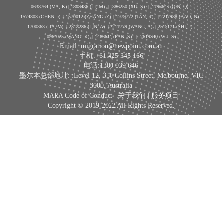
0638764 (MA, K) |
1808486 (LI, M)
| 1386250
(XU, S)
| 1796643
(QIN, Q)
1574803 (CHEN, J) | 1570012 (ZHANG, Z) | 1279772 (TAN, T) | 2217988 (BAO, N)
1700363 (JIA, M) | 2318286 (LIN, A) | 2217779 (WANG, A) | 2519171 (SHI, J)
0964025 (WANG, K) | 1466611 (PAN, S)
|
2619340 (WU, S)
Email: migration@newpoint.com.au
手机:+61 425 345 166
电话:1300 039 646
墨尔本总部地址: :Level 12, 350 Collins Street, Melbourne, VIC
3000, Australia
MARA Code of Conduct |
关于我们
|
服务项目
Copyright © 2019-2022 All Rights Reserved.