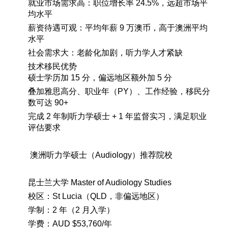
就业市场需求高：职位增长率
24.5%
，远超市场平
均水平
薪资待遇可观：平均年薪
9
万澳币，高于澳洲平均
水平
社会需求大：老龄化加剧，听力学人才紧缺
技术移民优势
硕士学历加
15
分，偏远地区额外加
5
分
叠加雅思高分、职业年（
PY
）、工作经验，移民分
数可达
90+
完成
2
年制听力学硕士
+ 1
年监督实习，满足职业
评估要求
澳洲听力学硕士（
Audiology
）推荐院校
昆士兰大学
Master of Audiology Studies
校区：
St Lucia
（
QLD
，非偏远地区）
学制：
2
年（
2
月入学）
学费：
AUD $53,760/
年