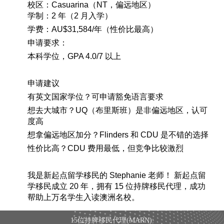
校区：
Casuarina
（
NT
，偏远地区）
学制：
2
年（
2
月入学）
学费：
AU$31,584/
年（性价比最高）
申请要求：
本科学位，
GPA 4.0/7
以上
申请建议
有英文国家学位？可申请豁免语言要求
想去大城市？
UQ
（布里斯班）是非偏远地区，认可
度高
想拿偏远地区加分？
Flinders
和
CDU
是不错的选择
性价比高？
CDU
费用最低，但竞争比较激烈
​我是新起点留学移民的
Stephanie
老师！
新起点留
学移民成立
20
年，拥有
15
位持牌移民代理，成功
帮助上万名学生入读澳洲名校。
15位持牌移民代理(MARN):