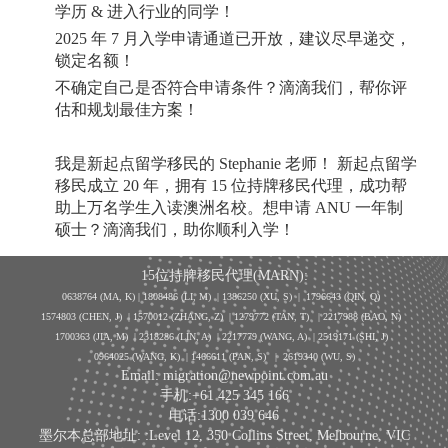
学历
&
进入行业的同学！
2025
年
7
月入学申请通道已开放，建议尽早递交，
锁定名额！
不确定自己是否符合申请条件？滴滴我们，帮你评
估和规划最佳方案！
​我是新起点留学移民的
Stephanie
老师！
新起点留学
移民成立
20
年，拥有
15
位持牌移民代理，成功帮
助上万名学生入读澳洲名校。想申请
ANU
一年制
硕士？滴滴我们，助你顺利入学！
15位持牌移民代理(MARN):
0638764 (MA, K) |
1808486 (LI, M)
| 1386250
(XU, S)
| 1796643
(QIN, Q)
1574803 (CHEN, J) | 1570012 (ZHANG, Z) | 1279772 (TAN, T) | 2217988 (BAO, N)
1700363 (JIA, M) | 2318286 (LIN, A) | 2217779 (WANG, A) | 2519171 (SHI, J)
0964025 (WANG, K) | 1466611 (PAN, S)
|
2619340 (WU, S)
Email: migration@newpoint.com.au
手机:+61 425 345 166
电话:1300 039 646
墨尔本总部地址: :Level 12, 350 Collins Street, Melbourne, VIC