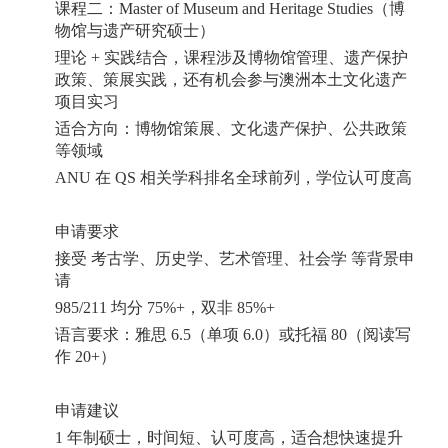
课程二：
Master of Museum and Heritage Studies
（博
物馆与遗产研究硕士）
理论
+
实践结合，课程涉及博物馆管理、遗产保护
政策、策展实践，还有机会参与澳洲本土文化遗产
项目实习
适合方向：博物馆策展、文化遗产保护、公共政策
等领域
ANU
在
QS
相关学科排名全球前列，学位认可度高
申请要求
接受
考古学、历史学、艺术管理、社会学
等背景申
请
985/211
均分
75%+
，双非
85%+
语言要求：雅思
6.5
（单项
6.0
）或托福
80
（阅读写
作
20+
）
申请建议
1
年制硕士，时间短、认可度高，适合想快速提升