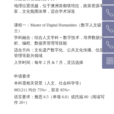
地理位置优越，位于澳洲首都堪培拉，政策资源丰
ꂅ
富，文化氛围浓厚，适合学术深造
回到顶部
课程一：
Master of Digital Humanities
（数字人文硕
ꂅ
墨尔本热线 1300 039 646
士）
学科融合：结合人文学科
+
数字技术，培养数据分
析、编程、数据库管理等技能
ꂅ
悉 尼 热线 02 9282 9836
适合方向：文化遗产数字化、公共文化传播、信息
管理等新兴领域
ꀥ
布里斯班热线 0426 456 158
入学时间：每年
2
月
& 7
月，灵活选择
申请要求
微信二维码
本科需相关背景（人文、社会科学等）
985/211
均分
75%+
，双非
85%+
语言要求：雅思
6.5
（单项
6.0
）或托福
80
（阅读写
作
20+
）