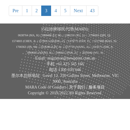
Pre
1
2
3
4
5
Next
43
15位持牌移民代理(MARN):
0638764 (MA, K) |
1808486 (LI, M)
| 1386250
(XU, S)
| 1796643
(QIN, Q)
1574803 (CHEN, J) | 1570012 (ZHANG, Z) | 1279772 (TAN, T) | 2217988 (BAO, N)
1700363 (JIA, M) | 2318286 (LIN, A) | 2217779 (WANG, A) | 2519171 (SHI, J)
0964025 (WANG, K) | 1466611 (PAN, S)
|
2619340 (WU, S)
Email: migration@newpoint.com.au
手机:+61 425 345 166
电话:1300 039 646
墨尔本总部地址: :Level 12, 350 Collins Street, Melbourne, VIC
3000, Australia
MARA Code of Conduct |
关于我们
|
服务项目
Copyright © 2019-2022 All Rights Reserved.