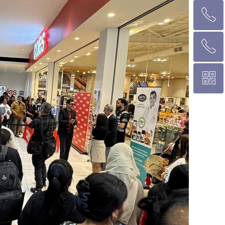
ꂅ
墨尔本热线 1300 039 646
ꂅ
悉 尼 热线 02 9282 9836
ꀥ
布里斯班热线 0426 456 158
微信二维码