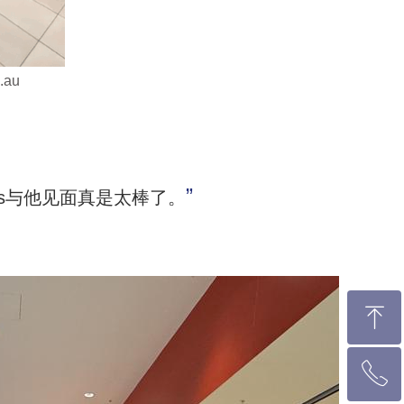
au
”
es与他见面真是太棒了。
ꁸ
ꂅ
回到顶部