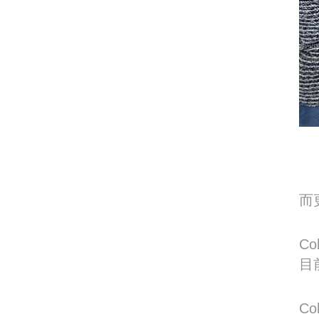
而
C
目
Co