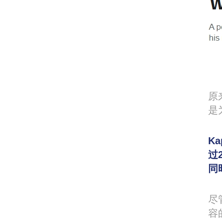
原
是
Ka
过
同
尽
容