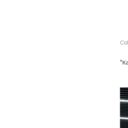
Co
“
K