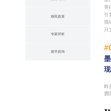
突
引
移民政策
现
只
专家评析
#
留学咨询
墨
现
昨
拥