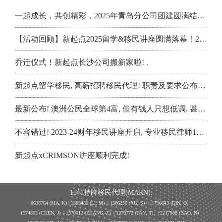
澳洲突然转向! 官方壕掷数千万澳元买中国货! 华人区将迎来史诗级巨变
【配偶移民】配偶签最后一步：关系“承诺与持续性”怎么证明？
一起成长，共创精彩，2025年青岛分公司团建圆满结束~
澳洲医疗重磅突破! 常规免费检测, 竟能查出“头号杀手”! 拯救无数人
【技术移民】截至三月底，189三宝排队数据：四大热门职业到底有多卷？
【活动回顾】新起点2025留学&移民讲座圆满落幕！200+人现场聆听，两天两场重磅分享，信息干货满满！
重磅突破! 澳洲这种常见廉价补充剂, 竟成抗痴呆神药, 大脑发生惊人变化
【技术移民】本财年末轮189将于5月发出？雇主担保申请暴增？
乔迁仪式！新起点长沙公司搬新家啦! .
澳洲15名高风险危险分子即将出狱! Bondi悲剧恐将再度发生
【案例分享】学生签被拒，靠这步“离境操作”成功拿下461签证！
新起点留学移民, 高薪招聘移民代理! 职责及要求公布, 期待您的加入
【技术移民】教资豁免 7788 的中教职业评估，为什么很多 DIY 会失败？
最新公布! 澳洲公民全球第4富, 但有钱人只想低调, 甚至连子女都不告诉
【雇主担保】近期两个雇主担保成功案例复盘：西澳 DAMA和橱柜工482
不容错过! 2023-24财年移民讲座开启, 专业移民律师1对1线下咨询!
【配偶移民】递交配偶签证后，你会获得哪类过桥签证，可以工作出境吗？
新起点xCRIMSON讲座顺利完成!
【技术移民】幼教太卷？2年澳洲幼小教 Master，如何不考雅思 7788拿到小学教师职业评估曲线救国
189独立技术移民如何快速拿职业评估? 这些专业不能忽视, 低分好就业
15位持牌移民代理(MARN):
【澳洲签证】MIA第四季度会议纪要：雇主担保分流处理，学生签证分三档，配偶签证稳中有序！
塔州第一轮邀请战况！境外OSOP爆冷成黑马，餐厅经理重回TOSOL清单
0638764 (MA, K) |
1808486 (LI, M)
| 1386250
(XU, S)
| 1796643
(QIN, Q)
1574803 (CHEN, J) | 1570012 (ZHANG, Z) | 1279772 (TAN, T) | 2217988 (BAO, N)
【技术移民】单身获邀，满分配偶不能后补，MIA 最新提醒再次验证！