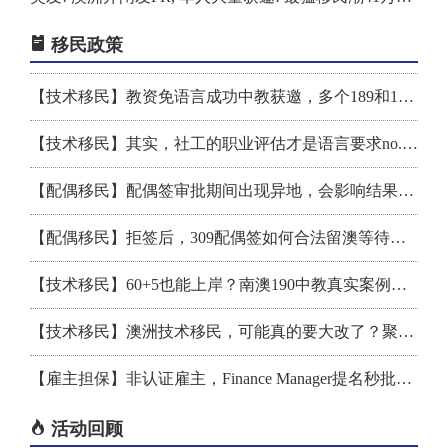
恭喜**Wei获得482签证！！
Bunnings小票千万别扔, 留下有大用! 东西用两年, 还能换新
移民政策
恭喜**Yu获得802签证！！
刚刚官宣! 中澳直飞再增新航线! 每周三趟, 明年首飞, 票价再次跳水
【技术移民】教资免语言成功中教获邀，多个189和190幸运儿！
恭喜**Jiang 186DE提名获批！！
澳洲移民内幕曝光: 不用紧盯这个数! 移民局都没透露
【技术移民】其实，社工的职业评估才是语言要求no.1的职业
恭喜**Bu获得189签证！！
政府官宣: 11月开始, 澳洲人最关心的三件事, 已经全部搞定!
【配偶移民】配偶签审批期间出现异地，会影响结果吗？
恭喜**Wang获得888签证！！
重磅! 政府官宣: 全部免费! 所有人起立欢呼
【配偶移民】拒签后，309配偶签如何合法留澳等待下签
在澳洲生养孩子, 能躺平收钱, 至少2万澳元! 这些隐藏PR福利, 很多华人都不知道
【技术移民】60+5也能上岸？南澳190中教真实案例拆解
全球最受欢迎留学国家排名出炉! 美国下滑, 澳洲进前五, 第一名是...
【技术移民】澳洲技术移民，可能真的要大改了？聚焦明晚财政预算之夜
澳洲房价涨幅有多猛? 情侣买房仅3个月, 一看估值, 惊呆了!
【雇主担保】非认证雇主，Finance Manager提名秒批！这类案子我们怎么做？
重磅发现! 澳洲这种独有的超级水果, 竟能预防老年痴呆! 价格不贵, 超市就能买
【技术移民】五年陪伴，我带她获邀北领地190!
活动回顾