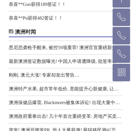
恭喜**Guo获得189签证！！
ꂅ
回到顶部
恭喜**Pu获得482签证！！
恭喜**Wu获得482签证！！
澳洲时闻
ꂅ
墨尔本热线 1300 039 646
恭喜**Pang获得482签证！！
悉尼恐袭枪手醒来, 被控59项重罪! 澳洲官宣重磅新规! 内阁已达成一致, 大规模整顿升级
ꂅ
悉 尼 热线 02 9282 9836
恭喜**Cai获得407签证！！
最新澳洲签证数据曝光! 中国人申请遭降级, 批签率暴跌, 退回10年前水平!
ꀥ
布里斯班热线 0426 456 158
恭喜**Wu获得190签证！！
刚刚, 澳元大涨! 专家却发出警告…
恭喜**Guo获得189签证！！
澳洲特产水果, 超市常年低价, 竟能提升心脏健康, 让人长寿! 大批人早上榨汁喝
微信二维码
恭喜**Cai获得820/801签证！！
澳洲保健品爆雷, Blackmores被集体诉讼! 出现大量中毒症状, 低剂量也有害! 官方出手严打下架
恭喜**Wu获得186签证！！
澳洲政府重拳出击! 几十年首次重磅变革: 房地产买卖规则将彻底改变
恭喜**Qin获得190签证！！
突发! 澳洲开闸发PR, 华人大量获邀! 最猛移民潮41万人涌入, 创历史新高! 房价将飙升