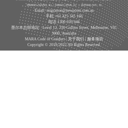
0964025 (WANG, K) | 1466611 (PAN, S)
|
2619340 (WU, S)
Email: migration@newpoint.com.au
手机:+61 425 345 166
电话:1300 039 646
墨尔本总部地址: :Level 12, 350 Collins Street, Melbourne, VIC
3000, Australia
MARA Code of Conduct |
关于我们
|
服务项目
Copyright © 2019-2022 All Rights Reserved.