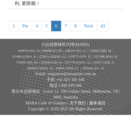
利, 要限额！
1
Pre
4
5
6
7
8
Next
43
15位持牌移民代理(MARN):
0638764 (MA, K) |
1808486 (LI, M)
| 1386250
(XU, S)
| 1796643
(QIN, Q)
1574803 (CHEN, J) | 1570012 (ZHANG, Z) | 1279772 (TAN, T) | 2217988 (BAO, N)
1700363 (JIA, M) | 2318286 (LIN, A) | 2217779 (WANG, A) | 2519171 (SHI, J)
0964025 (WANG, K) | 1466611 (PAN, S)
|
2619340 (WU, S)
Email: migration@newpoint.com.au
手机:+61 425 345 166
电话:1300 039 646
墨尔本总部地址: :Level 12, 350 Collins Street, Melbourne, VIC
3000, Australia
MARA Code of Conduct |
关于我们
|
服务项目
Copyright © 2019-2022 All Rights Reserved.